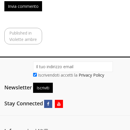
Navigazione
Published in
articoli
Violette ambre
Iscrivendoti accetti la
Privacy Policy
Newsletter
Stay Connected