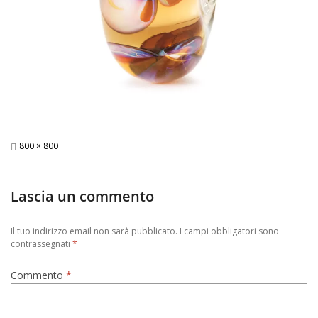
Full
800 × 800
size
Lascia un commento
Il tuo indirizzo email non sarà pubblicato.
I campi obbligatori sono
contrassegnati
*
Commento
*